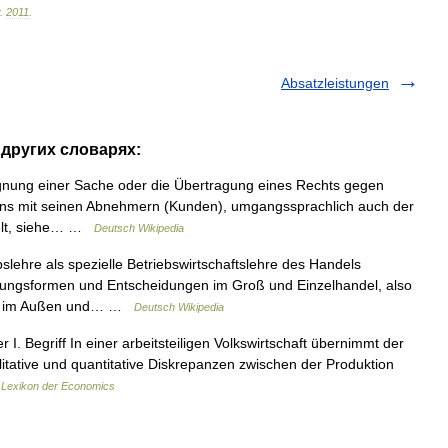
.
2011
.
Absatzleistungen
 других словарях:
ignung einer Sache oder die Übertragung eines Rechts gegen
ens mit seinen Abnehmern (Kunden), umgangssprachlich auch der
gelt, siehe… …
Deutsch Wikipedia
lehre als spezielle Betriebswirtschaftslehre des Handels
inungsformen und Entscheidungen im Groß und Einzelhandel, also
ie im Außen und… …
Deutsch Wikipedia
I. Begriff In einer arbeitsteiligen Volkswirtschaft übernimmt der
litative und quantitative Diskrepanzen zwischen der Produktion
…
Lexikon der Economics