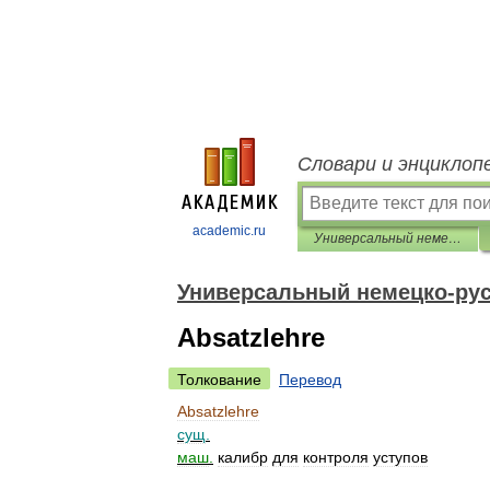
Словари и энциклоп
academic.ru
Универсальный немецко-русский словарь
Универсальный немецко-рус
Absatzlehre
Толкование
Перевод
Absatzlehre
сущ
.
маш
.
калибр
для
контроля
уступов