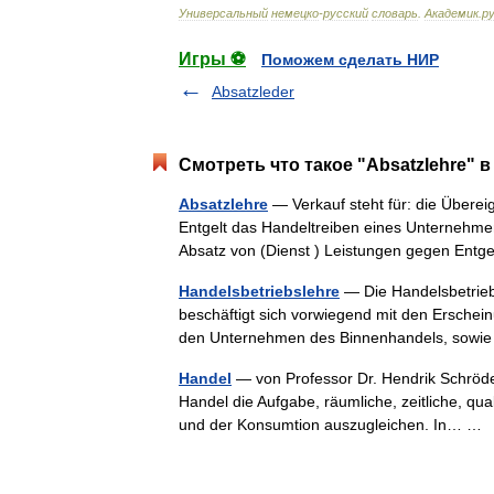
Универсальный
немецко
-
русский
словарь
.
Академик
.
ру
Игры ⚽
Поможем сделать НИР
Absatzleder
Смотреть что такое "Absatzlehre" в
Absatzlehre
— Verkauf steht für: die Übere
Entgelt das Handeltreiben eines Unternehm
Absatz von (Dienst ) Leistungen gegen Ent
Handelsbetriebslehre
— Die Handelsbetriebs
beschäftigt sich vorwiegend mit den Ersche
den Unternehmen des Binnenhandels, sow
Handel
— von Professor Dr. Hendrik Schröder 
Handel die Aufgabe, räumliche, zeitliche, qua
und der Konsumtion auszugleichen. In… 