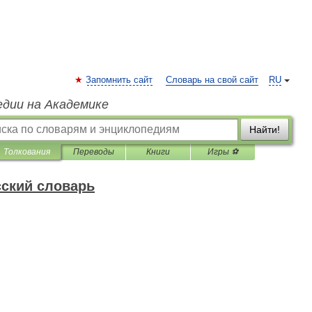
Запомнить сайт
Словарь на свой сайт
RU
едии на Академике
Найти!
Толкования
Переводы
Книги
Игры ⚽
ский словарь