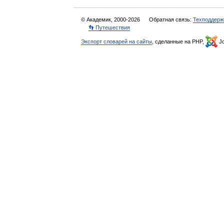
© Академик, 2000-2026
Обратная связь:
Техподдерж
👣 Путешествия
Экспорт словарей на сайты
, сделанные на PHP,
Jo