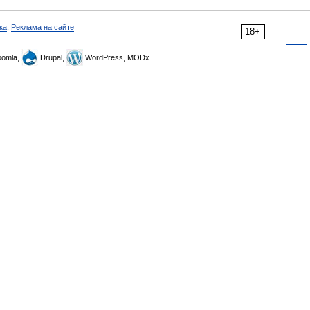
ка
,
Реклама на сайте
18+
omla,
Drupal,
WordPress, MODx.